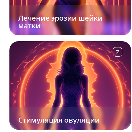
Лечение эрозии шейки
матки
Подробне
Стимуляция овуляции