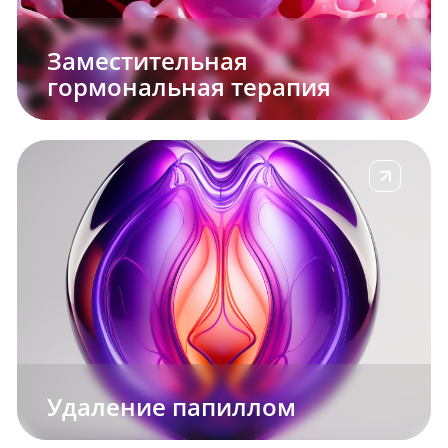
Заместительная
гормональная терапия
е
Подробнее
Удаление папиллом