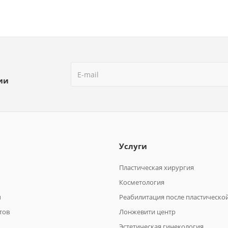
ии
Услуги
Пластическая хирургия
Косметология
ы
Реабилитация после пластическо
тов
Лонжевити центр
Эстетическая гинекология