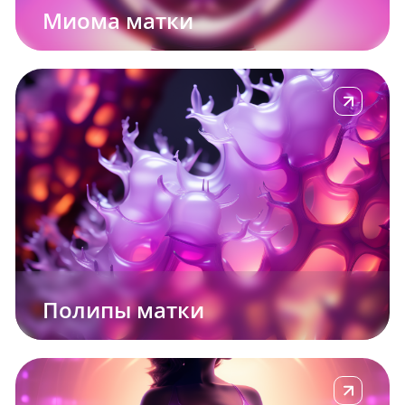
Миома матки
е
Подробнее
Полипы матки
е
Подробнее