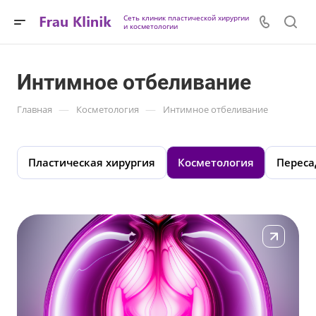
Сеть клиник пластической хирургии
и косметологии
Интимное отбеливание
—
—
Главная
Косметология
Интимное отбеливание
Пластическая хирургия
Косметология
Переса
Подробнее