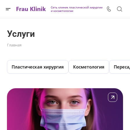
Сеть клиник пластической хирургии
и косметологии
Услуги
Главная
Пластическая хирургия
Косметология
Переса
Подробнее