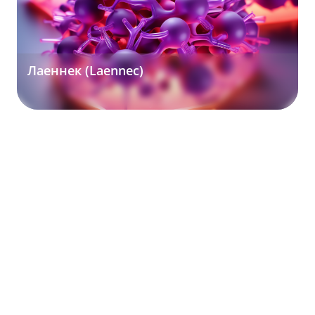
Лаеннек (Laennec)