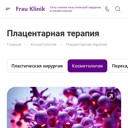
Сеть клиник пластической хирургии
и косметологии
Плацентарная терапия
—
—
Главная
Косметология
Плацентарная терапия
Пластическая хирургия
Косметология
Переса
Подробнее