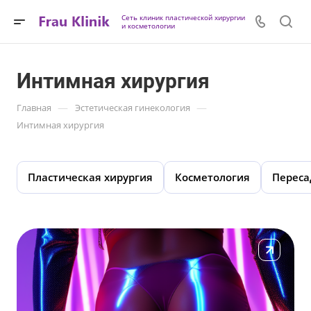
Сеть клиник пластической хирургии
и косметологии
Интимная хирургия
—
—
Главная
Эстетическая гинекология
Интимная хирургия
Пластическая хирургия
Косметология
Переса
Подробнее