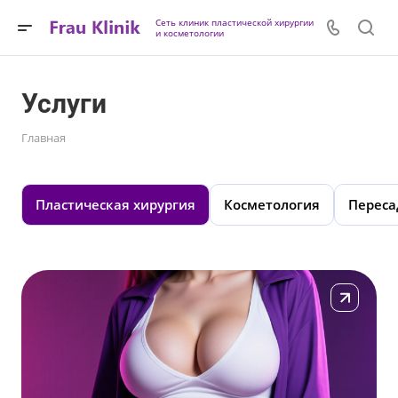
Сеть клиник пластической хирургии
и косметологии
Услуги
Главная
Пластическая хирургия
Косметология
Переса
Подробнее