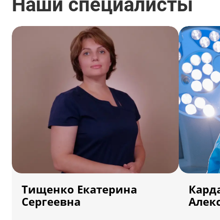
Наши специалисты
Тищенко Екатерина
Кард
Сергеевна
Алек