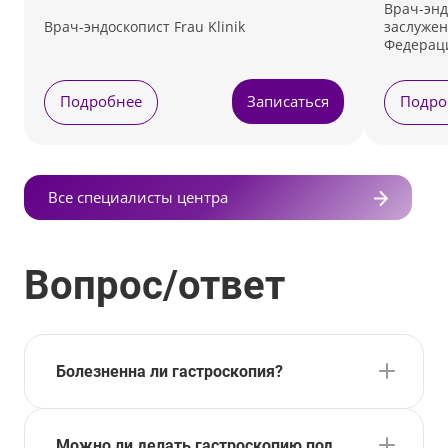
Врач-энд
Врач-эндоскопист Frau Klinik
заслужен
Федерац
Подробнее
Записаться
Подро
Все специалисты центра
Вопрос/ответ
Болезненна ли гастроскопия?
Можно ли делать гастроскопию под