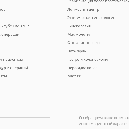
ы
Реабилитация после пластическо
тов
Лонжевити центр
Эстетическая гинекология
 клубе FRAU-VIP
Гинекология
к операции
Маммология
Отоларингология
Путь Фрау
м пациентам
Гастро и колоноскопия
дур и операций
Пересадка волос
латы
Массаж
Обращаем ваше внимание 
информационный характер и