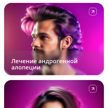
е
Подробнее
Лечение андрогенной
алопеции
е
Подробнее