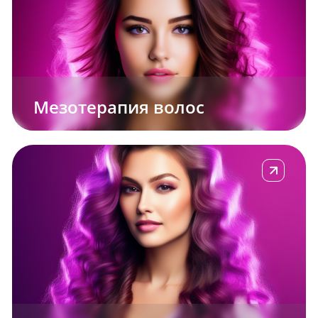
Мезотерапия волос
е
Подробнее