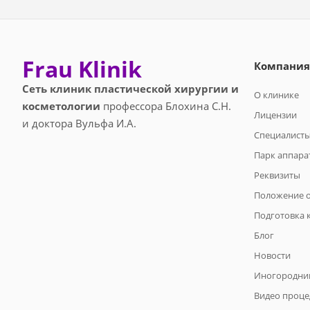
Frau Klinik
Компания
Сеть клиник пластической хирургии и
О клинике
косметологии
профессора Блохина С.Н.
Лицензии
и доктора Вульфа И.А.
Специалист
Парк аппара
Реквизиты
Положение о
Подготовка 
Блог
Новости
Иногородни
Видео проце