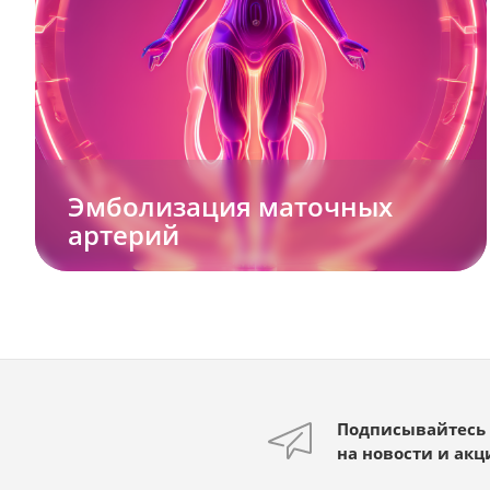
Эмболизация маточных
артерий
Подписывайтесь
на новости и акц