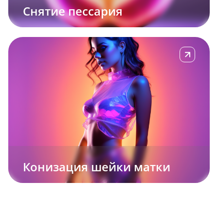
Снятие пессария
е
Подробнее
Конизация шейки матки
е