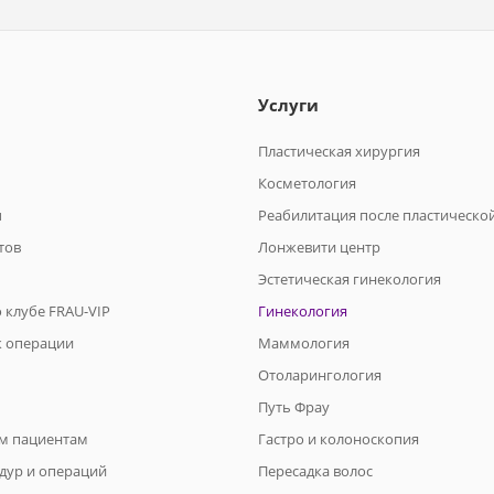
Услуги
Пластическая хирургия
Косметология
ы
Реабилитация после пластическо
тов
Лонжевити центр
Эстетическая гинекология
 клубе FRAU-VIP
Гинекология
к операции
Маммология
Отоларингология
Путь Фрау
м пациентам
Гастро и колоноскопия
дур и операций
Пересадка волос