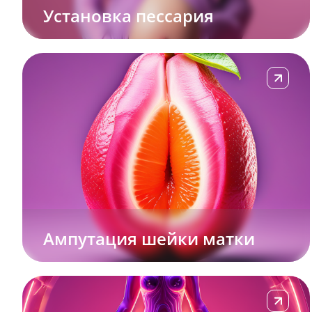
Установка пессария
Подробне
Ампутация шейки матки
Подробне