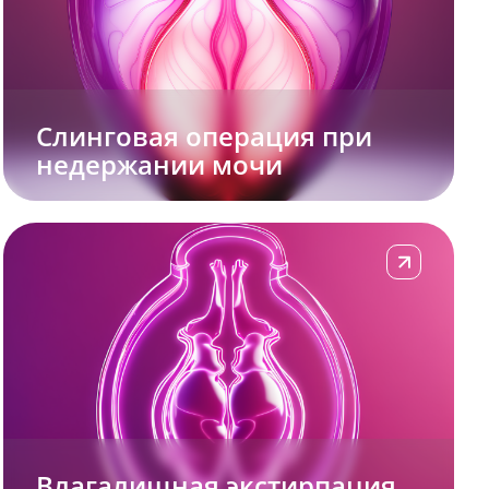
Cлинговая операция при
недержании мочи
Подробнее
Влагалищная экстирпация