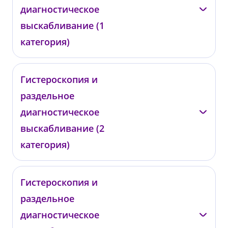
от 220 000 ₽
диагностическое
выскабливание (1
категория)
Подольская Т.В.
Гистероскопия и
раздельное
ГРВ01
от 55 000 ₽
диагностическое
выскабливание (2
категория)
Подольская Т.В.
Гистероскопия и
раздельное
ГРВ02
от 66 000 ₽
диагностическое