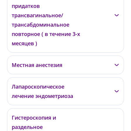
от 4 000 ₽
придатков
трансвагинальное/
трансабдоминальное
повторное ( в течение 3-х
месяцев )
Подольская Т.В.
Местная анестезия
КГ05
от 3 000 ₽
Подольская Т.В.
Лапароскопическое
лечение эндометриоза
КГ09
от 700 ₽
Подольская Т.В.
Гистероскопия и
раздельное
ЛЛ05