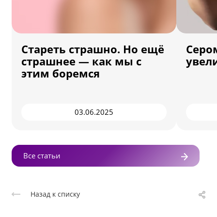
Стареть страшно. Но ещё
Серо
страшнее — как мы с
увел
этим боремся
03.06.2025
Все статьи
Назад к списку