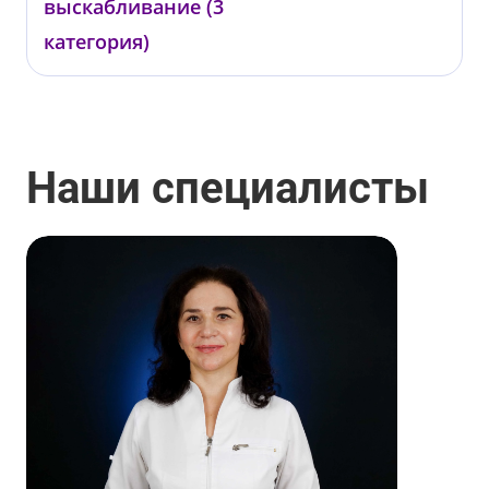
выскабливание (3
категория)
Подольская Т.В.
ГРВ03
Наши специалисты
от 77 000 ₽