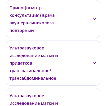
Подольская Т.В.
Прием (осмотр,
консультация) врача
КГ01
от 4 000 ₽
акушера-гинеколога
повторный
Подольская Т.В.
Ультразвуковое
исследование матки и
КГ02
от 3 000 ₽
придатков
трансвагинальное/
трансабдоминальное
Подольская Т.В.
Ультразвуковое
исследование матки и
КГ04