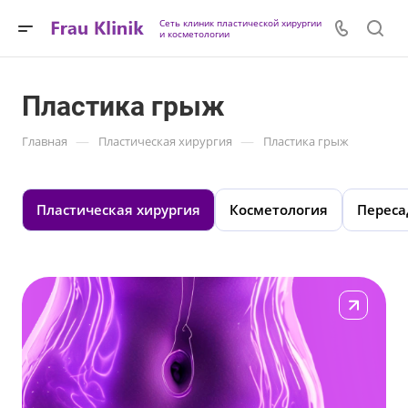
Сеть клиник пластической хирургии
и косметологии
Пластика грыж
—
—
Главная
Пластическая хирургия
Пластика грыж
Пластическая хирургия
Косметология
Переса
Подробнее