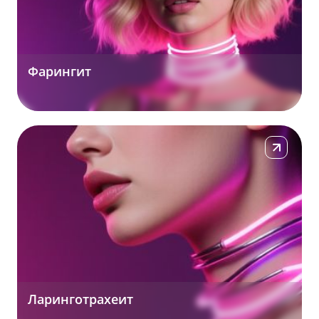
Фарингит
Подробнее
Ларинготрахеит