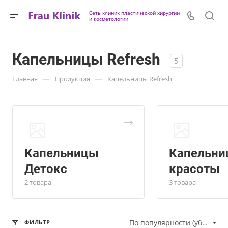
Сеть клиник пластической хирургии
и косметологии
Капельницы Refresh
5
—
—
Главная
Продукция
Капельницы Refresh
Капельницы
Капельни
Детокс
красоты
2 товара
3 товара
По популярности (убывание)
ФИЛЬТР