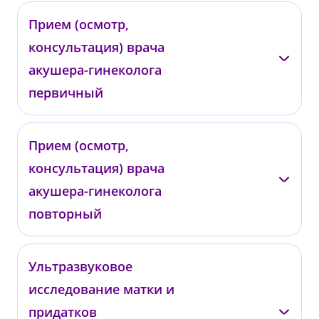
Прием (осмотр,
консультация) врача
акушера-гинеколога
первичный
Подольская Т.В.
Прием (осмотр,
консультация) врача
КГ01
от 4 000 ₽
акушера-гинеколога
повторный
Подольская Т.В.
Ультразвуковое
исследование матки и
КГ02
от 3 000 ₽
придатков