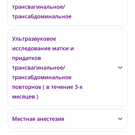
трансвагинальное/
трансабдоминальное
Подольская Т.В.
Ультразвуковое
исследование матки и
КГ04
от 4 000 ₽
придатков
трансвагинальное/
трансабдоминальное
повторное ( в течение 3-х
месяцев )
Подольская Т.В.
Местная анестезия
КГ05