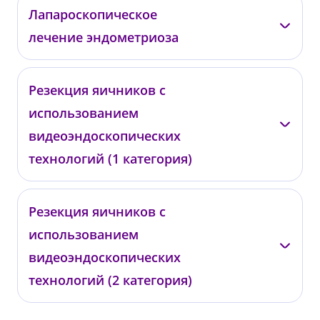
от 3 000 ₽
Подольская Т.В.
Лапароскопическое
лечение эндометриоза
КГ09
от 700 ₽
Подольская Т.В.
Резекция яичников с
использованием
ЛЛ05
от 220 000 ₽
видеоэндоскопических
технологий (1 категория)
Подольская Т.В.
Резекция яичников с
использованием
РЯ01
от 100 000 ₽
видеоэндоскопических
технологий (2 категория)