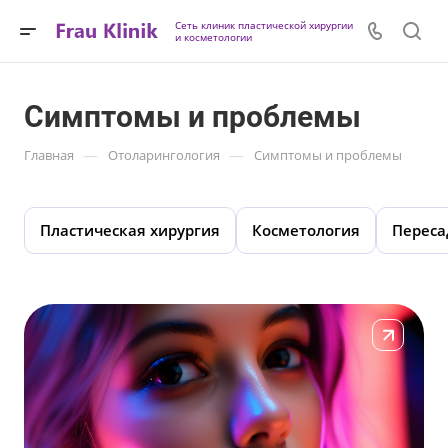
Сеть клиник пластической хирургии
и косметологии
Симптомы и проблемы
—
—
Главная
Отоларингология
Симптомы и проблемы
Пластическая хирургия
Косметология
Переса
Подробнее