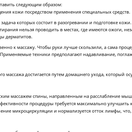
ставить следующим образом:
щения кожи посредством применения специальных средств.
я задача которых состоит в разогревании и подготовке ко
стирания нельзя проводить в местах, где имеются ожоги, 
ды дерматитов.
твенно к массажу. Чтобы руки лучше скользили, а сама пр
. Применяемые техники предполагают надавливание, погла
о массажа достигается путем домашнего ухода, который ос
ическим массажем спины, направленным на расслабление мы
ффективности процедуры требуется максимально улучшить 
ление микроциркуляции и нормализуется отток лимфы, что,