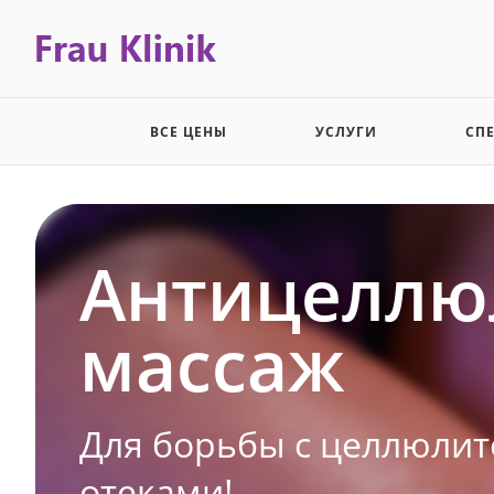
ВСЕ ЦЕНЫ
УСЛУГИ
СП
Антицеллю
массаж
Для борьбы с целлюлит
отеками!