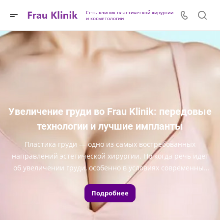
Сеть клиник пластической хирургии
и косметологии
Увеличение груди во Frau Klinik: передовые
технологии и лучшие импланты
Пластика груди — одно из самых востребованных
направлений эстетической хирургии. Но когда речь идёт
об увеличении груди, особенно в условиях современных
рисков, пациентки всё чаще ищут не просто результат, а
абсолютную уверенность: в безопасности, в материалах, в
Подробнее
квалификации врачей. Frau Klinik предлагает уровень
высокого медицинского класса с безупречной репутацией,