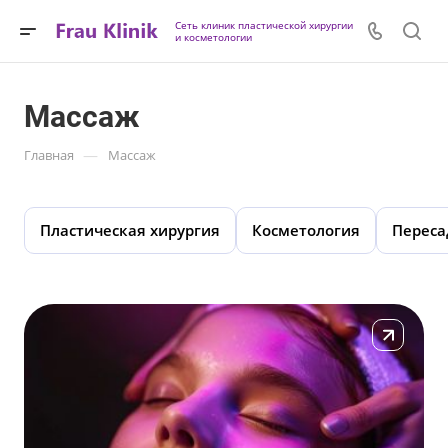
Сеть клиник пластической хирургии
и косметологии
Массаж
—
Главная
Массаж
Пластическая хирургия
Косметология
Переса
Подробнее