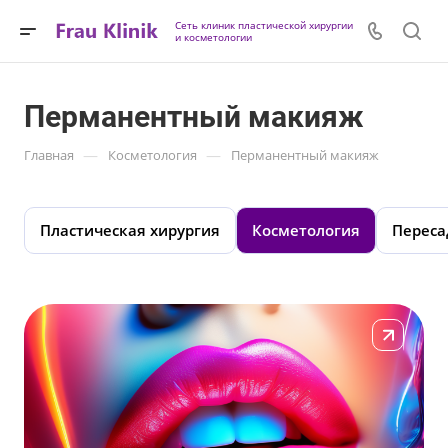
Сеть клиник пластической хирургии
и косметологии
Перманентный макияж
—
—
Главная
Косметология
Перманентный макияж
Пластическая хирургия
Косметология
Переса
Подробнее