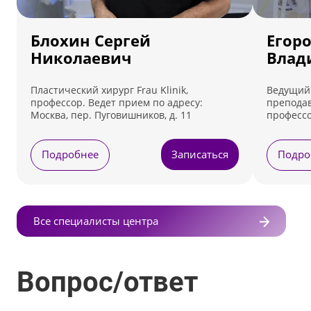
Блохин Сергей
Егор
Николаевич
Влад
Пластический хирург Frau Klinik,
Ведущий 
профессор. Ведет прием по адресу:
преподав
Москва, пер. Пуговишников, д. 11
профессо
Ведет пр
Лефортовс
Подробнее
Записаться
Подро
Все специалисты центра
Вопрос/ответ