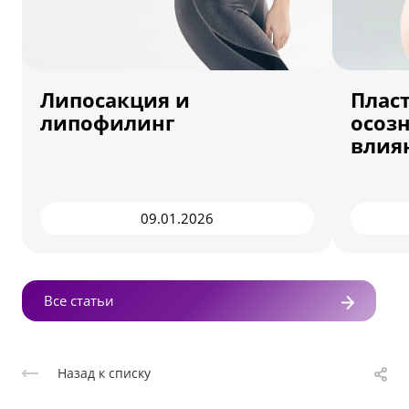
Липосакция и
Пласт
липофилинг
осоз
влия
09.01.2026
Все статьи
Назад к списку