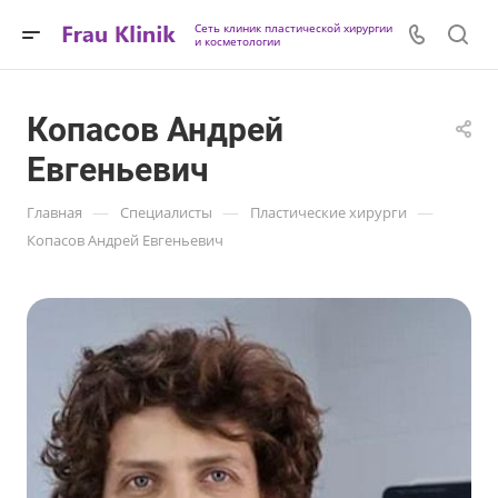
Сеть клиник пластической хирургии
и косметологии
Копасов Андрей
Евгеньевич
—
—
—
Главная
Специалисты
Пластические хирурги
Копасов Андрей Евгеньевич