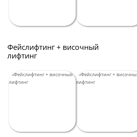
Пластика для мужчин
Пластика груди
Иное
Фейслифтинг + височный
лифтинг
Интимная пластика