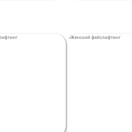
Пл
А
ж
О
Пл