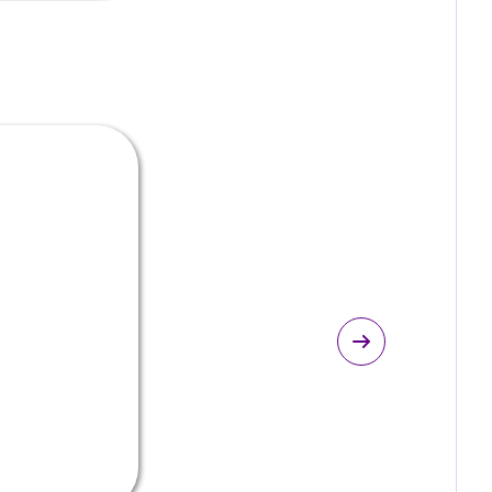
Подробнее
астика тела
бдоминопластика (пластика
ивота)
перация по подтяжке живота
Подробнее
астика тела