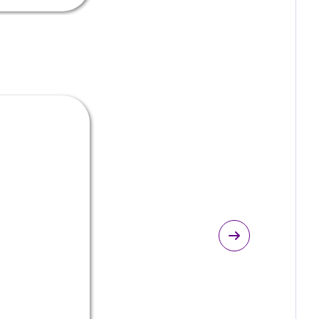
иниабдоминопластика
ишние жировые отложения и растянутая
ожа? Быстрое и эффективное решение
роблемы!
Подробнее
астика лица