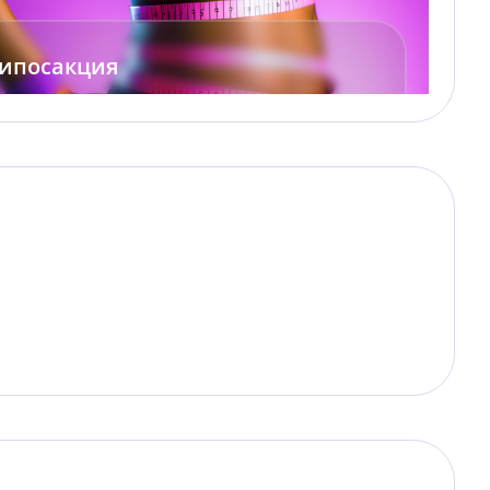
ипосакция
ффективное избавление от жировых
тложений и коррекция фигуры
Подробнее
астика груди
меньшение груди