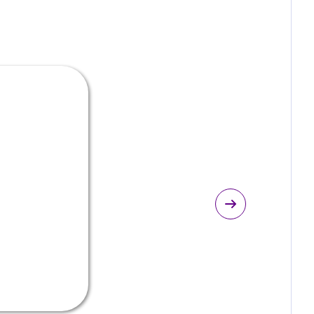
едукционная маммопластика по
меньшению объема груди
Подробнее
астика груди
одтяжка груди без шва
инимальная травматичность