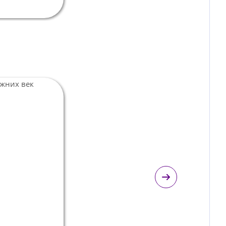
одтяжка лица (фейслифтинг)
осстановление идеальных контуров лица и
еи, омоложение и устранение морщин!
Подробнее
астика лица
одтяжка шеи (платизмопластика)
осстановление контуров шейно-