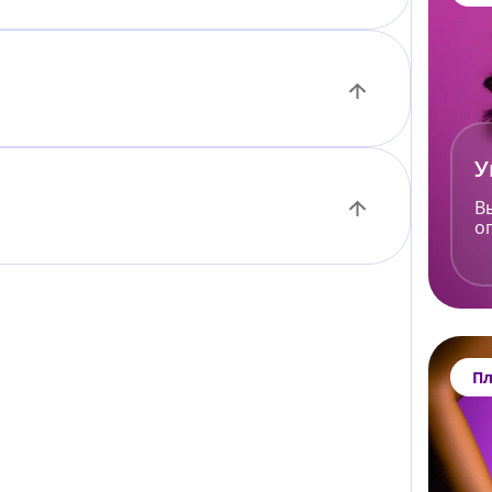
У
В
о
Пл