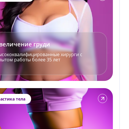
величение груди
ысококвалифицированные хирурги с
пытом работы более 35 лет
Подробнее
астика тела