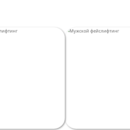
Р
у
Пл
П
М