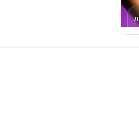
Л
Э
о
Пл
У