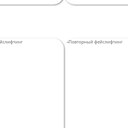
М
Л
к
п
Пл