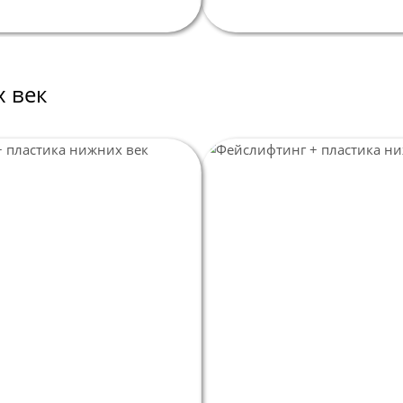
П
В
ш
х век
Пл
П
В