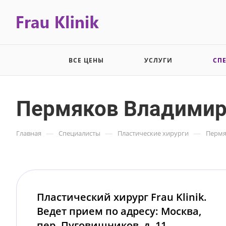
ВСЕ ЦЕНЫ
УСЛУГИ
СП
Пермяков Владимир
—
—
—
Главная
Специалисты
Пластические хирурги
Пермя
Пластический хирург Frau Klinik.
Ведет прием по адресу: Москва,
пер. Пуговишников, д. 11