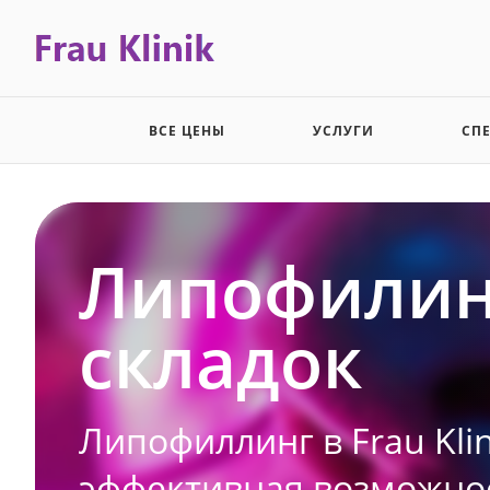
ВСЕ ЦЕНЫ
УСЛУГИ
СП
Липофилин
складок
Липофиллинг в Frau Kli
эффективная возможнос