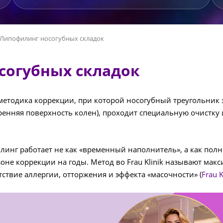
Липофилинг носогубных складок
согубных складок
методика коррекции, при которой носогубный треугольник 
ренняя поверхность колен), проходит специальную очистку 
инг работает не как «временный наполнитель», а как полн
в зоне коррекции на годы. Метод во Frau Klinik называют 
тствие аллергии, отторжения и эффекта «масочности» (
Frau 