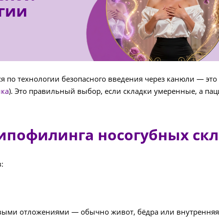
гии
тся по технологии безопасного введения через канюли — эт
ика
). Это правильный выбор, если складки умеренные, а пац
пофилинга носогубных склад
:
выми отложениями — обычно живот, бёдра или внутренняя