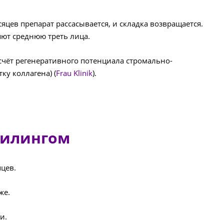
цев препарат рассасывается, и складка возвращается.
яют среднюю треть лица.
 счёт регенеративного потенциала стромально-
у коллагена) (
Frau Klinik
).
филингом
цев.
же.
и.