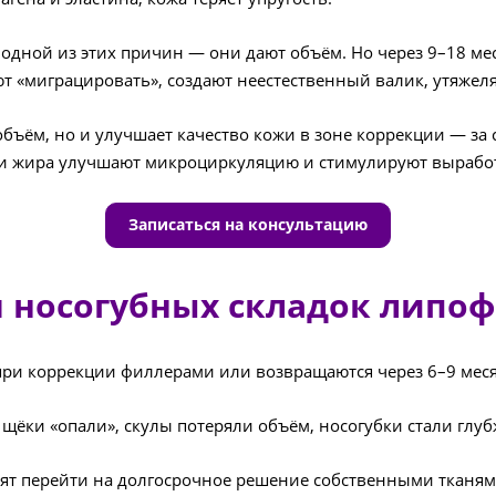
дной из этих причин — они дают объём. Но через 9–18 меся
 «миграцировать», создают неестественный валик, утяжел
объём, но и улучшает качество кожи в зоне коррекции — за
и жира улучшают микроциркуляцию и стимулируют выработк
Записаться на консультацию
я носогубных складок липо
ри коррекции филлерами или возвращаются через 6–9 меся
ёки «опали», скулы потеряли объём, носогубки стали глуб
т перейти на долгосрочное решение собственными тканям