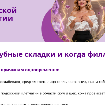
ской
гии
убные складки и когда фил
м причинам одновременно:
лабевают, средняя треть лица «оплывает» вниз, ткани соб
одкожной клетчатки в области скул и щёк, кожа провисает
ена и эластина, кожа теряет упругость.