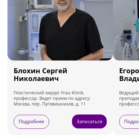
Блохин Сергей
Егор
Николаевич
Влад
Пластический хирург Frau Klinik,
Ведущий 
профессор. Ведет прием по адресу:
преподав
Москва, пер. Пуговишников, д. 11
профессо
Ведет пр
Лефортовс
Подробнее
Записаться
Подро