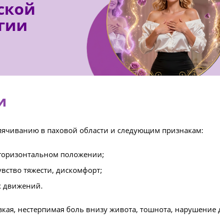
ской
гии
и
пячиванию в паховой области и следующим признакам:
 горизонтальном положении;
увство тяжести, дискомфорт;
х движений.
кая, нестерпимая боль внизу живота, тошнота, нарушение 