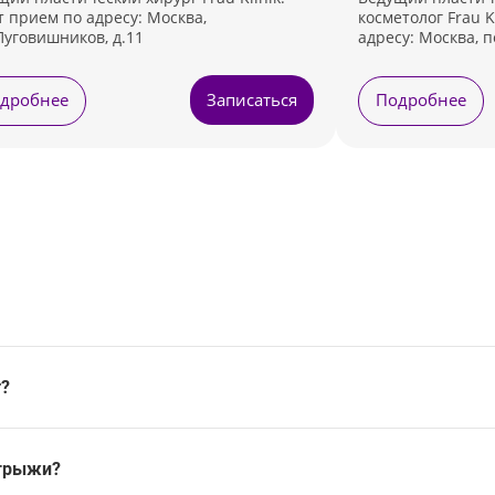
т прием по адресу: Москва,
косметолог Frau K
Пуговишников, д.11
адресу: Москва, п
дробнее
Записаться
Подробнее
т?
 грыжи?