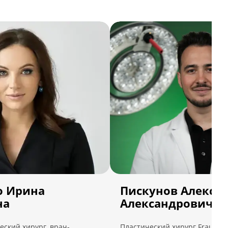
о Ирина
Пискунов Алекса
на
Александрович
ский хирург, врач-
Пластический хирург Frau Klin