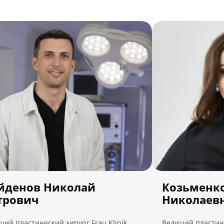
йденов Николай
Козьменк
трович
Николаев
щий пластический хирург Frau Klinik.
Ведущий пластиче