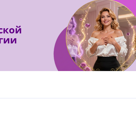
ской
гии