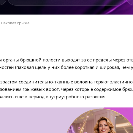
Паховая грыжа
м органы брюшной полости выходят за ее пределы через отв
остей (паховая щель у них более короткая и широкая, чем 
с возрастом соединительно-тканные волокна теряют эласти
азованием грыжевых ворот, через которые содержимое брю
ались еще в период внутриутробного развития.