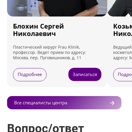
Блохин Сергей
Козь
Николаевич
Нико
Пластический хирург Frau Klinik,
Ведущий 
профессор. Ведет прием по адресу:
косметоло
Москва, пер. Пуговишников, д. 11
адресу: 
Подробнее
Записаться
Подро
Все специалисты центра
Вопрос/ответ