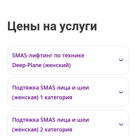
Цены на услуги
SMAS-лифтинг по технике
Deep-Plane (женский)
Фролов М.М.
Гарифуллин Р.А
Подтяжка SMAS лица и шеи
(женская) 1 категория
02.03.04.01
02.03.04.02
от 890 000 ₽
от 670 000 ₽
Бадак О.Е.
Найденов Н.П.
Подтяжка SMAS лица и шеи
(женская) 2 категория
02.03.02.01
02.03.02.05