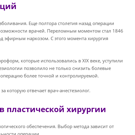
аций
боливания. Еще полтора столетия назад операции
 возможности врачей. Переломным моментом стал 1846
од эфирным наркозом. С этого момента хирургия
оформ, которые использовались в XIX веке, уступили
езиологии позволило не только снизить болевые
ю операцию более точной и контролируемой.
за которую отвечает врач-анестезиолог.
в пластической хирургии
огического обеспечения. Выбор метода зависит от
льности операции.