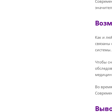
Современ
значител
Возм
Как и лю
связаны 
системы.
Чтобы сн
обследов
медицин
Во время
Современ
Выв