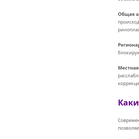
Общая а
происход
риноплас
Региона
блокирую
Местная
расслабл
коррекци
Каки
Современ
позволяе