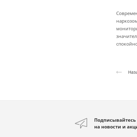
Современ
наркозом
монитори
значител
спокойно
Наз
Подписывайтесь
на новости и акц