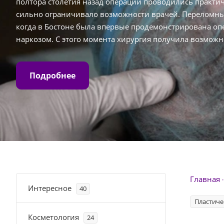
полтора столетия назад операции проводились практиче
сильно ограничивало возможности врачей. Переломны
когда в Бостоне была впервые продемонстрирована о
наркозом. С этого момента хирургия получила возможн
значительно быстрее.
Подробнее
Главная
Интересное
40
Пластиче
Косметология
24