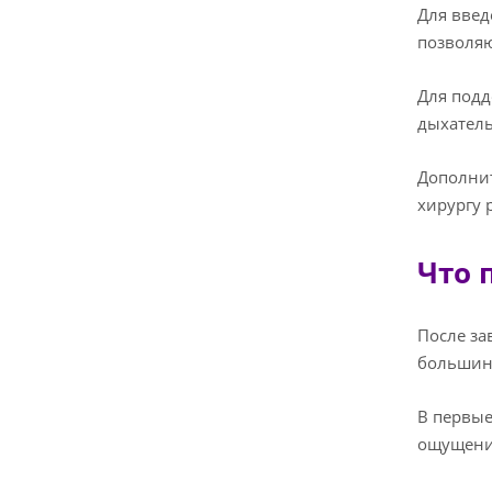
Для введ
позволяю
Для подд
дыхатель
Дополнит
хирургу 
Что 
После за
большинс
В первые
ощущение