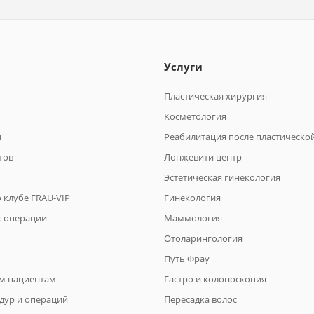
Услуги
Пластическая хирургия
Косметология
ы
Реабилитация после пластическо
тов
Лонжевити центр
Эстетическая гинекология
 клубе FRAU-VIP
Гинекология
к операции
Маммология
Отоларингология
Путь Фрау
м пациентам
Гастро и колоноскопия
дур и операций
Пересадка волос