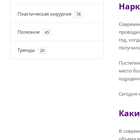
Нарк
Пластическая хирургия
78
Современ
Полезное
проводил
45
год, ког
получила
Тренды
20
Постепен
место бо
ощущения
Сегодня 
Каки
В соврем
объема в