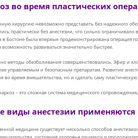
оз во время пластических опер
ную хирургию невозможно представить без надежного обез
ись практически без анестезии, что сильно ограничивало
да в Бостоне была впервые продемонстрирована операция п
 возможность развиваться значительно быстрее.
но методы обезболивания совершенствовались. Эфир и хлор
лее управляемым и безопасным препаратам. Развитие анест
 во время вмешательства, но и сделать саму пластическу
наркоз – это сложная система медицинского сопровождения, 
е виды анестезии применяются 
енной медицине существует несколько способов анестезиол
мешательства, состояния здоровья пациента и продолжите