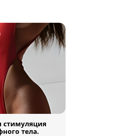
я стимуляция
фного тела.