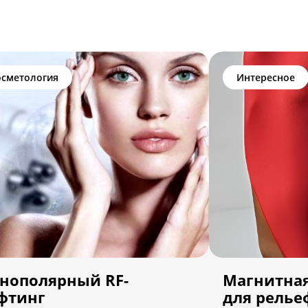
осметология
Интересное
нополярный RF-
Магнитна
фтинг
для релье