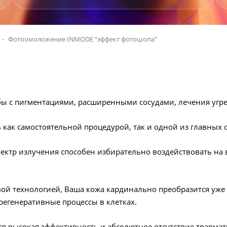
Фотоомоложение INMODE “эффект фотошопа”
ьбы с пигментациями, расширенными сосудами, лечения угр
 как самостоятельной процедурой, так и одной из главных
ектр излучения способен избирательно воздействовать на в
ой технологией, Ваша кожа кардинально преобразится уже с
генеративные процессы в клетках.
я высокая эффективность и абсолютное отсутствие травмати