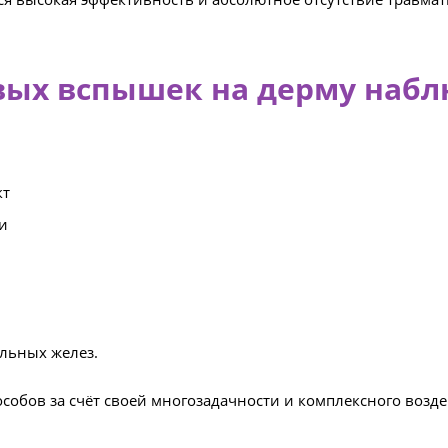
овых вспышек на дерму наб
кт
ки
льных желез.
собов за счёт своей многозадачности и комплексного возде