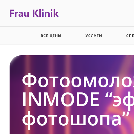
ВСЕ ЦЕНЫ
УСЛУГИ
СП
Фотоомоло
INMODE “э
фотошопа”