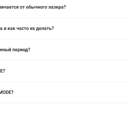
ичается от обычного лазера?
 и как часто их делать?
онный период?
E?
NMODE?