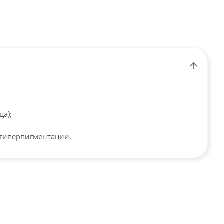
ца);
гиперпигментации.