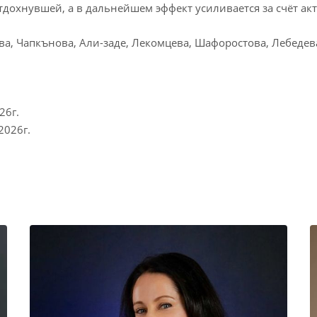
тдохнувшей, а в дальнейшем эффект усиливается за счёт ак
ва, Чапкънова, Али-заде, Лекомцева, Шафоростова, Лебедева
26г.
2026г.