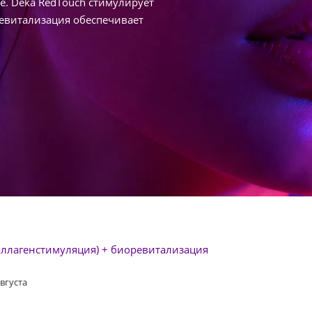
е. Deka RedTouch стимулирует
ревитализация обеспечивает
оллагенстимуляция) + биоревитализация
августа