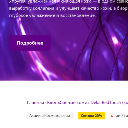
Упругая, увлажнённая и сияющая кожа — в одном сеанс
выработку коллагена и улучшает качество кожи, а био
глубокое увлажнение и восстановление.
Подробнее
Главная
Блог
«Сияние кожи» Deka RedTouch (к
Акции в Косметологии
до 31 
Скидка 20%