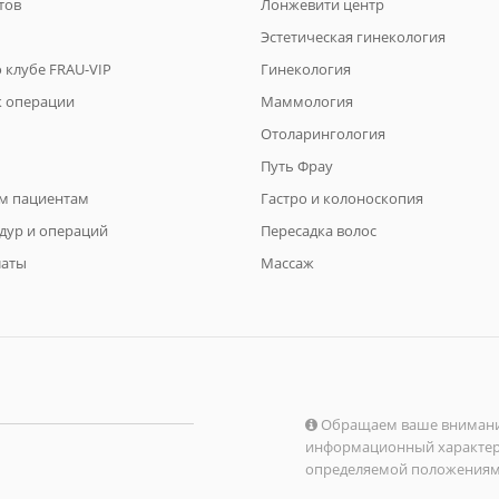
тов
Лонжевити центр
Эстетическая гинекология
 клубе FRAU-VIP
Гинекология
к операции
Маммология
Отоларингология
Путь Фрау
м пациентам
Гастро и колоноскопия
дур и операций
Пересадка волос
латы
Массаж
Обращаем ваше внимание 
информационный характер и
определяемой положениями 