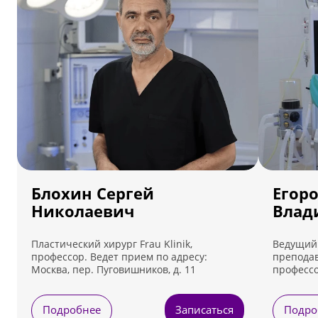
Блохин Сергей
Егор
Николаевич
Влад
Пластический хирург Frau Klinik,
Ведущий 
профессор. Ведет прием по адресу:
преподав
Москва, пер. Пуговишников, д. 11
профессо
Ведет пр
Лефортовс
Подробнее
Записаться
Подро