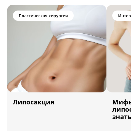
Пластическая хирургия
Интер
Липосакция
Мифы
липо
знат