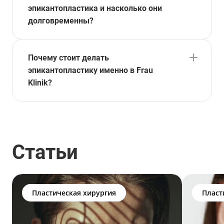
эпикантопластика и насколько они
долговременны?
Почему стоит делать
эпикантопластику именно в Frau
Klinik?
Статьи
Пластическая хирургия
Пласт