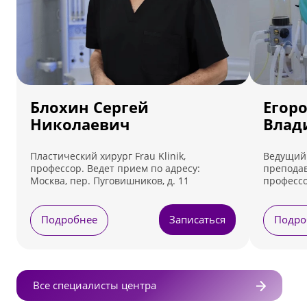
Блохин Сергей
Егор
Николаевич
Влад
Пластический хирург Frau Klinik,
Ведущий 
профессор. Ведет прием по адресу:
преподав
Москва, пер. Пуговишников, д. 11
профессо
Ведет пр
Лефортовс
Подробнее
Записаться
Подро
Все специалисты центра