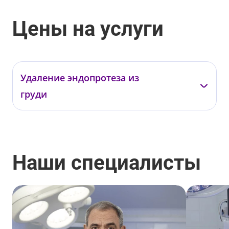
Цены на услуги
Удаление эндопротеза из
груди
Бадак О.Е.
Найденов Н.П.
02.01.08.01
02.01.08.02
Наши специалисты
от 290 000 ₽
от 290 000 ₽