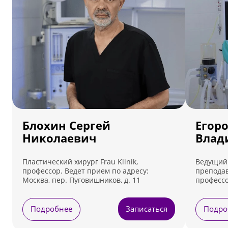
Блохин Сергей
Егор
Николаевич
Влад
Пластический хирург Frau Klinik,
Ведущий 
профессор. Ведет прием по адресу:
преподав
Москва, пер. Пуговишников, д. 11
профессо
Ведет пр
Лефортовс
Подробнее
Записаться
Подро