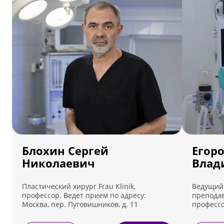
Блохин Сергей
Егор
Николаевич
Влад
Пластический хирург Frau Klinik,
Ведущий 
профессор. Ведет прием по адресу:
преподав
Москва, пер. Пуговишников, д. 11
профессо
Ведет пр
Лефортовс