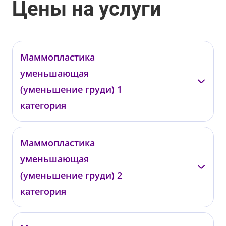
Цены на услуги
Маммопластика
уменьшающая
(уменьшение груди) 1
категория
Бадак О.Е.
Найденов Н.П.
Маммопластика
уменьшающая
02.01.02.01
02.01.02.04
от 560 000 ₽
от 660 000 ₽
(уменьшение груди) 2
категория