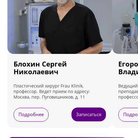
Блохин Сергей
Егор
Николаевич
Влад
Пластический хирург Frau Klinik,
Ведущий 
профессор. Ведет прием по адресу:
преподав
Москва, пер. Пуговишников, д. 11
профессо
Ведет пр
Лефортовс
Подробнее
Записаться
Подро