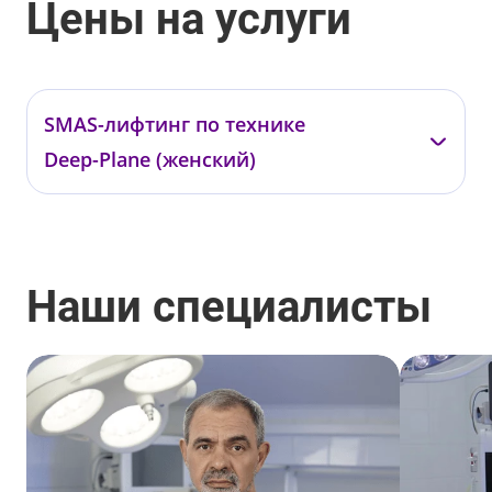
Цены на услуги
SMAS-лифтинг по технике
Deep-Plane (женский)
Фролов М.М.
Гарифуллин Р.А
02.03.04.01
02.03.04.02
Наши специалисты
от 890 000 ₽
от 670 000 ₽