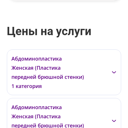
Цены на услуги
Абдоминопластика
Женская (Пластика
передней брюшной стенки)
1 категория
Бадак О.Е.
Найденов Н.П.
Абдоминопластика
Женская (Пластика
02.02.03.01
02.02.03.03
от 580 000 ₽
от 580 000 ₽
передней брюшной стенки)