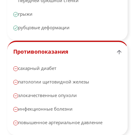
передней брюшной стенки
грыжи
рубцовые деформации
Противопоказания
сахарный диабет
патологии щитовидной железы
злокачественные опухоли
инфекционные болезни
повышенное артериальное давление