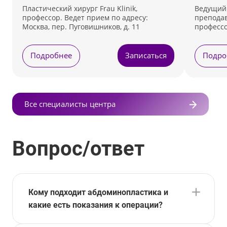
Пластический хирург Frau Klinik,
Ведущий 
профессор. Ведет прием по адресу:
преподав
Москва, пер. Пуговишников, д. 11
профессо
Ведет пр
Лефортовс
Подробнее
Записаться
Подро
Все специалисты центра
Вопрос/ответ
Кому подходит абдоминопластика и
какие есть показания к операции?