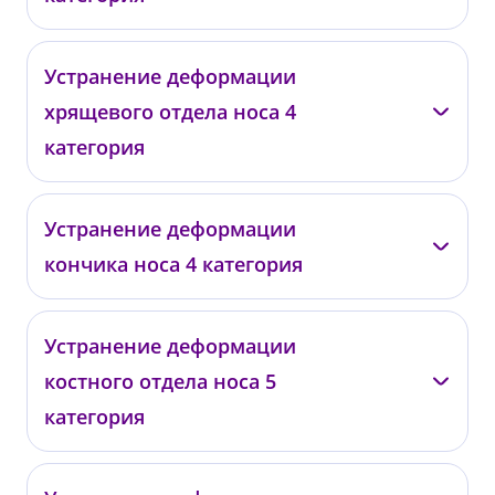
Даминов Р.О.
Устранение деформации
хрящевого отдела носа 4
05043
от 170 000 ₽
категория
Даминов Р.О.
Устранение деформации
кончика носа 4 категория
05044
от 170 000 ₽
Даминов Р.О.
Устранение деформации
костного отдела носа 5
05045
от 170 000 ₽
категория