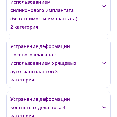
использованием
силиконового имплантата
(без стоимости имплантата)
2 категория
Даминов Р.О.
Устранение деформации
носового клапана с
05025
от 109 000 ₽
использованием хрящевых
аутотрансплантов 3
категория
Даминов Р.О.
Устранение деформации
костного отдела носа 4
05034
от 143 000 ₽
категория