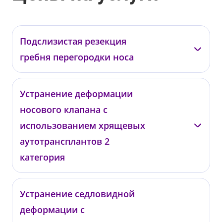
Подслизистая резекция
гребня перегородки носа
—
Устранение деформации
05002
носового клапана с
от 73 000 ₽
использованием хрящевых
аутотрансплантов 2
категория
Даминов Р.О.
Устранение седловидной
деформации с
05019
от 109 000 ₽