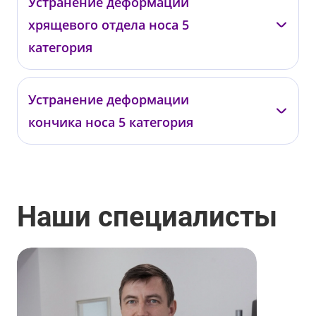
Даминов Р.О.
Устранение деформации
хрящевого отдела носа 5
05048
от 295 000 ₽
категория
Даминов Р.О.
Устранение деформации
кончика носа 5 категория
05049
от 295 000 ₽
Даминов Р.О.
05050
Наши специалисты
от 295 000 ₽