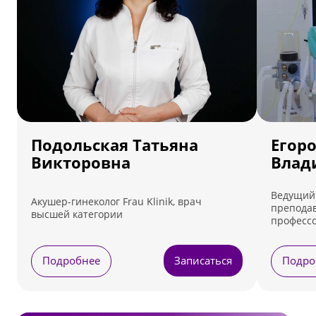
Подольская Татьяна
Егор
Викторовна
Влад
Ведущий 
Акушер-гинеколог Frau Klinik, врач
преподав
высшей категории
профессо
Ведет пр
Лефортовс
Подробнее
Записаться
Подро