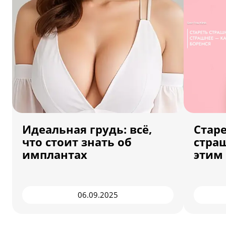
Идеальная грудь: всё,
Стар
что стоит знать об
стра
имплантах
этим
06.09.2025