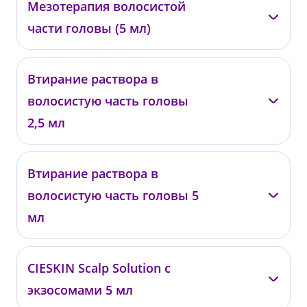
Мезотерапия волосистой
части головы (5 мл)
—
Втирание раствора в
001447
волосистую часть головы
от 6 200 ₽
2,5 мл
—
Втирание раствора в
001489
волосистую часть головы 5
от 4 000 ₽
мл
—
CIESKIN Scalp Solution с
001485
экзосомами 5 мл
от 6 000 ₽