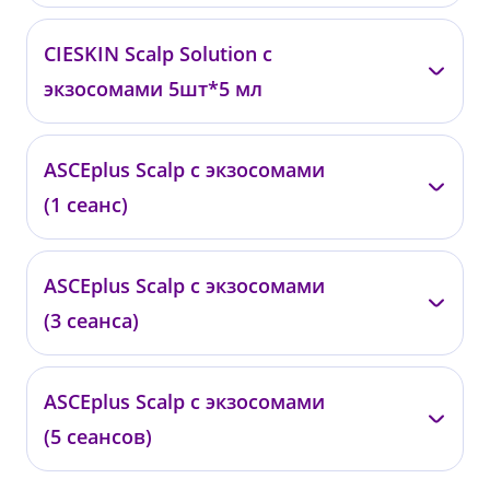
—
CIESKIN Scalp Solution с
0489
экзосомами 5шт*5 мл
от 18 000 ₽
—
ASCEplus Scalp с экзосомами
0774
(1 сеанс)
от 60 000 ₽
—
ASCEplus Scalp с экзосомами
0444
(3 сеанса)
от 35 000 ₽
—
ASCEplus Scalp с экзосомами
0445
(5 сеансов)
от 96 000 ₽