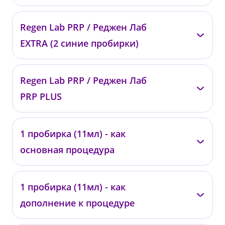
—
Regen Lab PRP / Реджен Лаб
00743
EXTRA (2 синие пробирки)
от 18 000 ₽
—
Regen Lab PRP / Реджен Лаб
007432
PRP PLUS
от 36 000 ₽
—
1 пробирка (11мл) - как
00777
основная процедура
от 60 000 ₽
—
1 пробирка (11мл) - как
01975
дополнение к процедуре
от 20 000 ₽