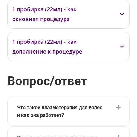
—
1 пробирка (22мл) - как
01977
основная процедура
от 18 000 ₽
—
1 пробирка (22мл) - как
01976
дополнение к процедуре
от 32 000 ₽
—
Вопрос/ответ
01978
от 29 000 ₽
Что такое плазмотерапия для волос
и как она работает?