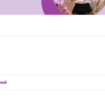
ией
0