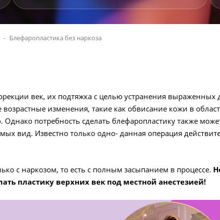
Блефаропластика без наркоза
ррекции век, их подтяжка с целью устранения выраженных д
озрастные изменения, такие как обвисание кожи в области
. Однако потребность сделать блефаропластику также може
мых вид. Известно только одно- данная операция действите
ько с наркозом, то есть с полным засыпанием в процессе.
Н
лать пластику верхних век под местной анестезией!