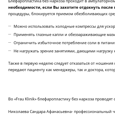
Блефаропластика без наркоза проходит в амбулаторно
необходимости, если Вы захотите отдохнуть после
процедуры, блокируется приемом обезболивающих сред
Можно использовать холодные компрессы для ускор
Применять глазные капли и обеззараживающие мази
Ограничить избыточное потребление соли в питан
Не нагружать зрение занятиями, дающими нагрузку 
Также в первую неделю следует отказаться от ношени
передают пациенту как менеджеры, так и доктора, котор
Во «Frau Klinik» блефаропластику без наркоза проводя
Николаева Сандара Афанасьевна- профессиональный че