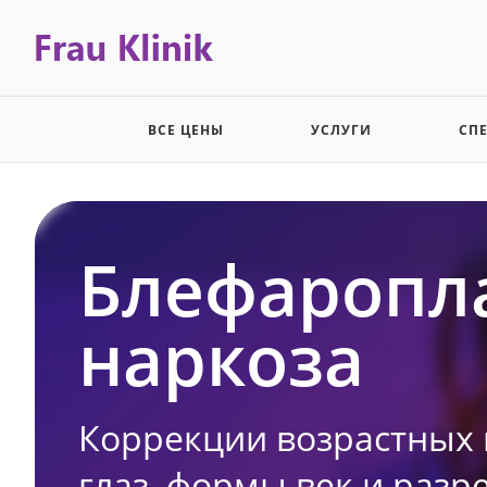
ВСЕ ЦЕНЫ
УСЛУГИ
СП
Блефаропла
наркоза
Коррекции возрастных 
глаз, формы век и разре