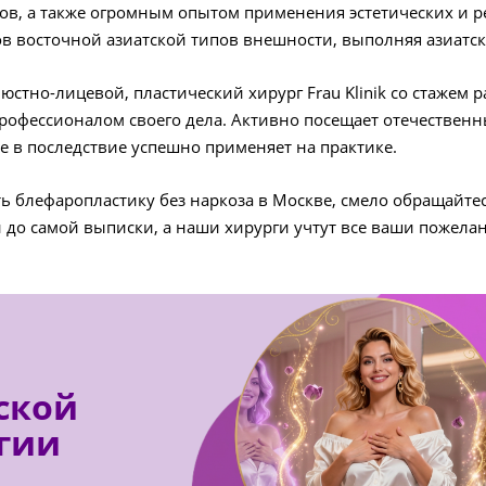
в, а также огромным опытом применения эстетических и 
 восточной азиатской типов внешности, выполняя азиатску
но-лицевой, пластический хирург Frau Klinik со стажем 
рофессионалом своего дела. Активно посещает отечествен
е в последствие успешно применяет на практике.
ть блефаропластику без наркоза в Москве, смело обращайтес
до самой выписки, а наши хирурги учтут все ваши пожелани
ской
гии