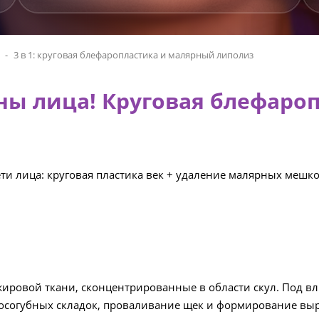
3 в 1: круговая блефаропластика и малярный липолиз
зоны лица! Круговая блефар
и лица: круговая пластика век + удаление малярных мешков
ировой ткани, сконцентрированные в области скул. Под 
носогубных складок, проваливание щек и формирование вы