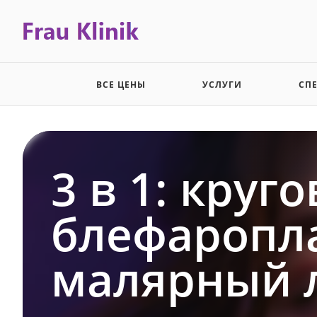
ВСЕ ЦЕНЫ
УСЛУГИ
СП
3 в 1: круг
блефаропла
малярный 