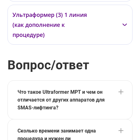
—
Ультраформер (3) 1 линия
0344
(как дополнение к
от 150 000 ₽
процедуре)
—
Вопрос/ответ
0345
от 180 ₽
Что такое Ultraformer MPT и чем он
отличается от других аппаратов для
SMAS-лифтинга?
Сколько времени занимает одна
процедура и нужен ли