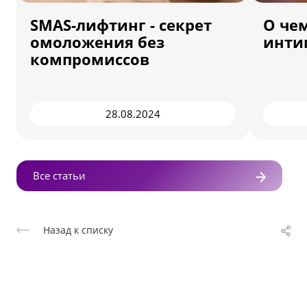
SMAS-лифтинг - секрет
О че
омоложения без
инти
компромиссов
28.08.2024
Все статьи
Назад к списку