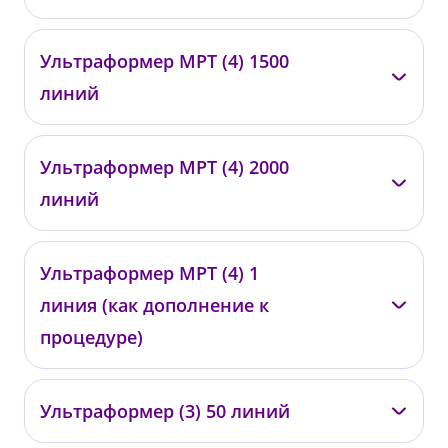
—
Ультраформер МРТ (4) 1500
0433
линий
от 150 000 ₽
—
Ультраформер МРТ (4) 2000
0434
линий
от 160 000 ₽
—
Ультраформер МРТ (4) 1
0435
линия (как дополнение к
от 170 000 ₽
процедуре)
—
Ультраформер (3) 50 линий
0436