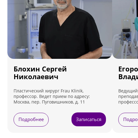
Блохин Сергей
Егор
Николаевич
Влад
Пластический хирург Frau Klinik,
Ведущий 
профессор. Ведет прием по адресу:
преподав
Москва, пер. Пуговишников, д. 11
профессо
Ведет пр
Лефортовс
Подробнее
Записаться
Подро