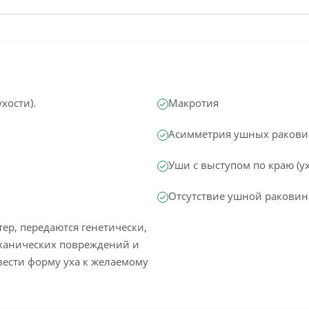
хости).
Макротия
Асимметрия ушных ракови
Уши с выступом по краю (у
Отсутствие ушной раковин
ер, передаются генетически,
ханических повреждений и
вести форму уха к желаемому