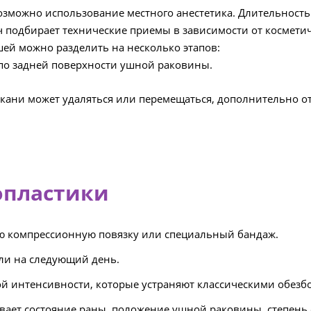
озможно использование местного анестетика. Длительность 
ч подбирает технические приемы в зависимости от космети
ей можно разделить на несколько этапов:
 по задней поверхности ушной раковины.
кани может удаляться или перемещаться, дополнительно от
опластики
ю компрессионную повязку или специальный бандаж.
ли на следующий день.
лой интенсивности, которые устраняют классическими обе
нивает состояние раны, положение ушной раковины, степень 