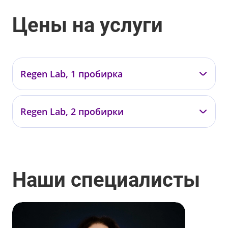
Цены на услуги
Regen Lab, 1 пробирка
Подольская Т.В.
Regen Lab, 2 пробирки
ПТ01
от 20 000 ₽
Подольская Т.В.
ПТ02
Наши специалисты
от 34 000 ₽