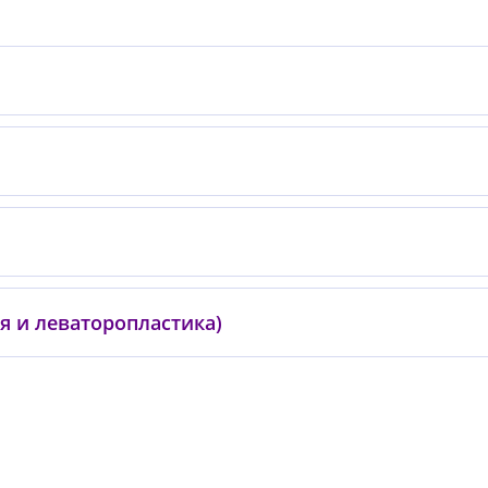
 и леваторопластика)
0
0