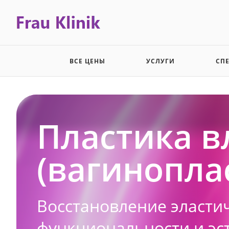
ВСЕ ЦЕНЫ
УСЛУГИ
СП
Пластика 
(вагинопла
Восстановление эласти
функциональности и эс