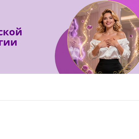
ской
гии