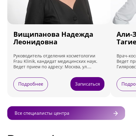
Вищипанова Надежда
Али-
Леонидовна
Таги
Руководитель отделения косметологии
Врач-косм
Frau Klinik, кандидат медицинских наук.
Ведет пр
Ведет прием по адресу: Москва, ул.
Гиляровск
Гиляровского, д. 55, Москва, пер.
Пуговишн
Пуговишников, д. 11
Подробнее
Записаться
Подро
Все специалисты центра