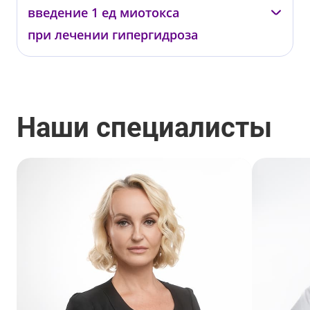
00795
введение 1 ед миотокса
от 140 ₽
при лечении гипергидроза
—
0193
от 370 ₽
Наши специалисты