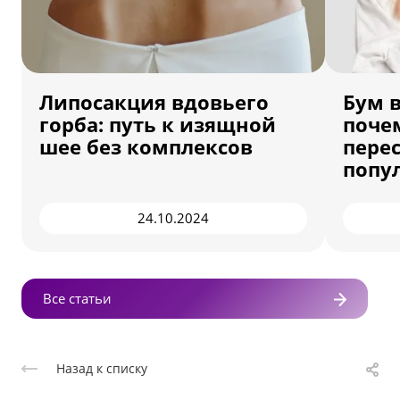
Липосакция вдовьего
Бум 
горба: путь к изящной
поче
шее без комплексов
пере
попу
24.10.2024
Все статьи
Назад к списку