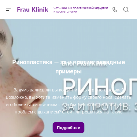
Сеть клиник пластической хирургии
и косметологии
Ринопластика — за и против: звездные
примеры
Задумывались ли вы когда-нибудь о ринопластике?
Возможно, вы хотите изменить форму своего носа, сделать
его более гармоничным с вашим лицом или избавиться от
проблем с дыханием? Стоит ли решаться на такую
операцию? Каковы риски и возможные результаты?
Подробнее