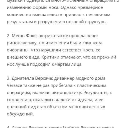
музыки подвергался многочисленным операциям по
изменению формы носа. Однако чрезмерное
количество вмешательств привело к печальным
результатам и разрушению носовой структуры.
2. Меган Фокс: актриса также прошла через
ринопластику, но изменения были слишком
очевидны, что нарушили естественность ее
внешнего вида. Критики отмечают, что ее прежний
нос лучше подходил к чертам лица.
3. Донателла Версаче: дизайнер модного дома
Versace также не раз прибегала к пластическим
операциям, включая ринопластику. Результаты, к
сожалению, оказались далеки от идеала, и ее
внешний вид стал объектом многочисленных
обсуждений.
4. Джанет Джексон: сестра Майкла Джексона также