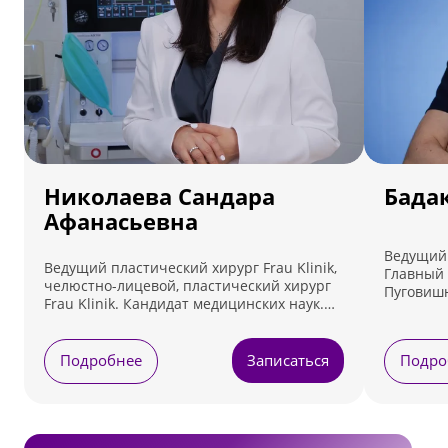
Николаева Сандара
Бада
Афанасьевна
Ведущий 
Ведущий пластический хирург Frau Klinik,
Главный 
челюстно-лицевой, пластический хирург
Пуговишн
Frau Klinik. Кандидат медицинских наук.
Ведет прием по адресу: Москва, ул.
Лефортовский вал, д. 5, стр. 7
Подробнее
Записаться
Подро