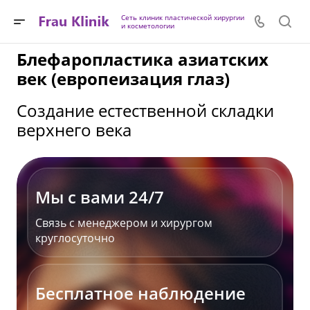
Сеть клиник пластической хирургии
и косметологии
Блефаропластика азиатских
век (европеизация глаз)
Создание естественной складки
верхнего века
Мы с вами 24/7
Связь с менеджером и хирургом
круглосуточно
Бесплатное наблюдение