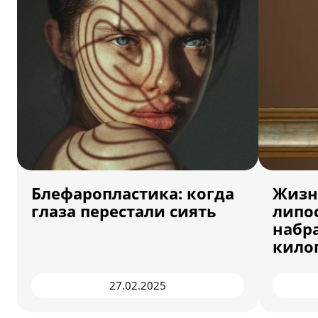
Блефаропластика: когда
Жизн
глаза перестали сиять
липос
набр
кило
27.02.2025